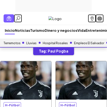
Inicio
Noticias
Turismo
Dinero y negocios
Vida
Entretenim
Terremotos
Lluvias
Hospital Rosales
Empleos El Salvador
Tag:
Paul Pogba
H-Fútbol
H-Fútbol