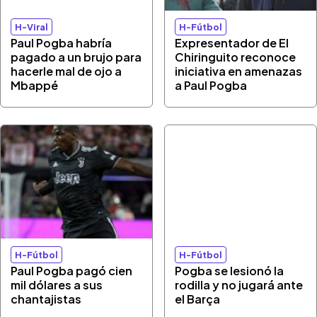
H-Viral
H-Fútbol
Paul Pogba habría
Expresentador de El
pagado a un brujo para
Chiringuito reconoce
hacerle mal de ojo a
iniciativa en amenazas
Mbappé
a Paul Pogba
H-Fútbol
H-Fútbol
Paul Pogba pagó cien
Pogba se lesionó la
mil dólares a sus
rodilla y no jugará ante
chantajistas
el Barça