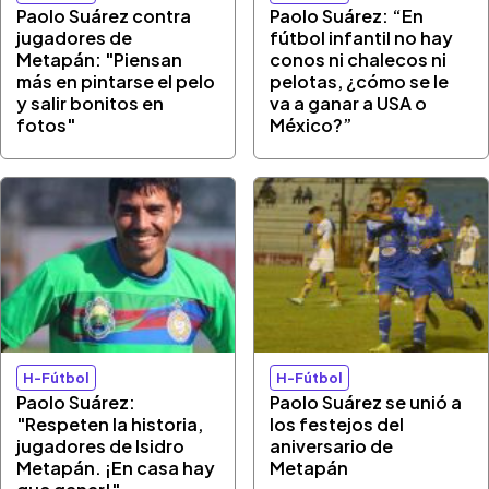
Paolo Suárez contra
Paolo Suárez: “En
jugadores de
fútbol infantil no hay
Metapán: "Piensan
conos ni chalecos ni
más en pintarse el pelo
pelotas, ¿cómo se le
y salir bonitos en
va a ganar a USA o
fotos"
México?”
H-Fútbol
H-Fútbol
Paolo Suárez:
Paolo Suárez se unió a
"Respeten la historia,
los festejos del
jugadores de Isidro
aniversario de
Metapán. ¡En casa hay
Metapán