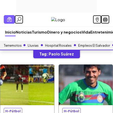
Inicio
Noticias
Turismo
Dinero y negocios
Vida
Entretenim
Terremotos
Lluvias
Hospital Rosales
Empleos El Salvador
Tag:
Paolo Suárez
H-Fútbol
H-Fútbol