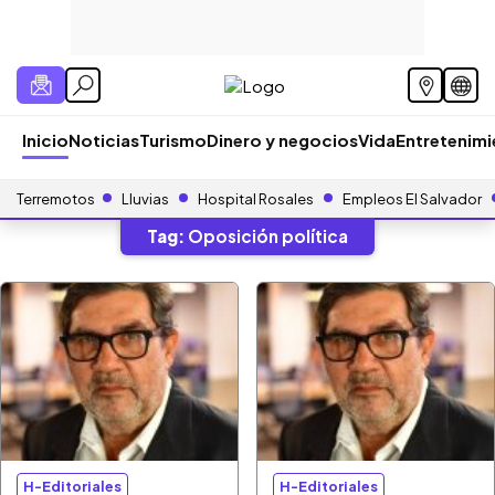
Inicio
Noticias
Turismo
Dinero y negocios
Vida
Entretenim
Terremotos
Lluvias
Hospital Rosales
Empleos El Salvador
Tag:
Oposición política
H-Editoriales
H-Editoriales