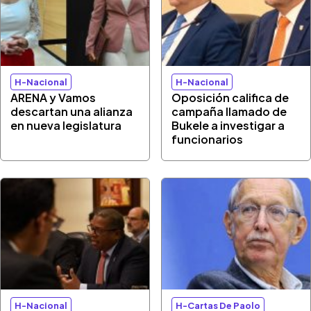
H-Nacional
H-Nacional
ARENA y Vamos
Oposición califica de
descartan una alianza
campaña llamado de
en nueva legislatura
Bukele a investigar a
funcionarios
H-Nacional
H-Cartas De Paolo