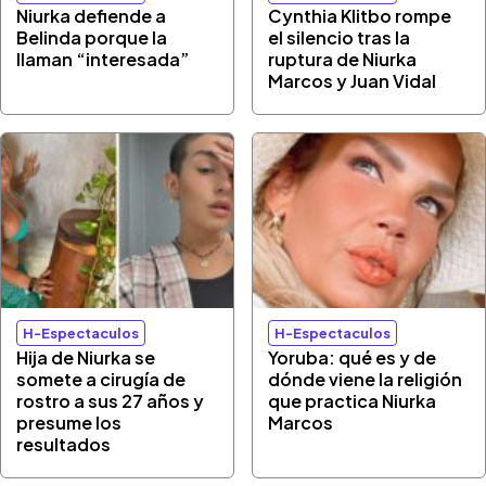
Niurka defiende a
Cynthia Klitbo rompe
Belinda porque la
el silencio tras la
llaman “interesada”
ruptura de Niurka
Marcos y Juan Vidal
H-Espectaculos
H-Espectaculos
Hija de Niurka se
Yoruba: qué es y de
somete a cirugía de
dónde viene la religión
rostro a sus 27 años y
que practica Niurka
presume los
Marcos
resultados