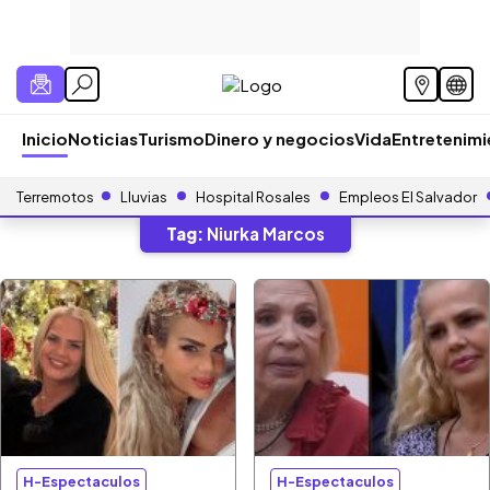
Inicio
Noticias
Turismo
Dinero y negocios
Vida
Entretenim
Terremotos
Lluvias
Hospital Rosales
Empleos El Salvador
Tag:
Niurka Marcos
H-Espectaculos
H-Espectaculos