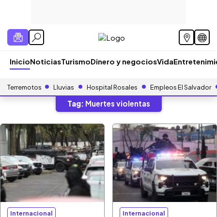
Inicio
Noticias
Turismo
Dinero y negocios
Vida
Entretenim
Terremotos
Lluvias
Hospital Rosales
Empleos El Salvador
Tag:
Muertes violentas
Internacional
Internacional