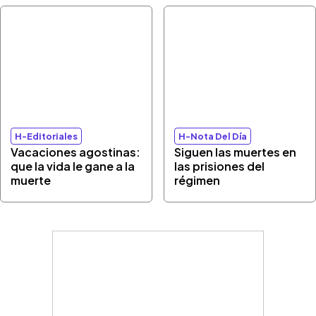
H-Editoriales
H-Nota Del Día
Vacaciones agostinas:
Siguen las muertes en
que la vida le gane a la
las prisiones del
muerte
régimen