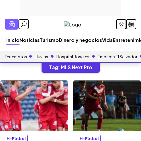
Inicio
Noticias
Turismo
Dinero y negocios
Vida
Entretenim
Terremotos
Lluvias
Hospital Rosales
Empleos El Salvador
Tag:
MLS Next Pro
H-Fútbol
H-Fútbol