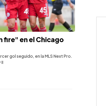
 fire" en el Chicago
ercer gol seguido, en la MLS Next Pro.
II