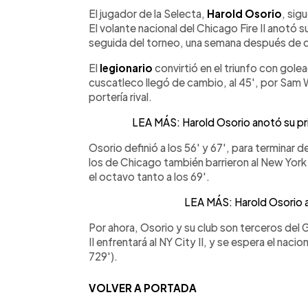
Facebook
Twitter
►
Escuchar artículo
El jugador de la Selecta,
Harold Osorio
, sig
El volante nacional del Chicago Fire II anotó s
seguida del torneo, una semana después de d
El
legionario
convirtió en el triunfo con gole
cuscatleco llegó de cambio, al 45', por Sam Wi
portería rival.
LEA MÁS: Harold Osorio anotó su pri
Osorio definió a los 56' y 67', para terminar d
los de Chicago también barrieron al New York 
el octavo tanto a los 69'.
LEA MÁS: Harold Osorio asi
Por ahora, Osorio y su club son terceros del G
II enfrentará al NY City II, y se espera el nacion
729').
VOLVER A PORTADA