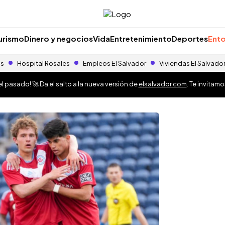
urismo
Dinero y negocios
Vida
Entretenimiento
Deportes
Ento
as
Hospital Rosales
Empleos El Salvador
Viviendas El Salvado
 pasado! 🚀 Da el salto a la nueva versión de
elsalvador.com
. Te invitam