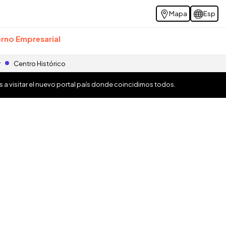
Mapa
Esp
rno Empresarial
r
Centro Histórico
os a visitar el nuevo portal país donde coincidimos todos.