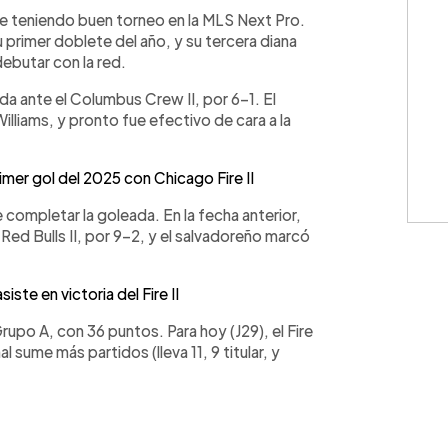
WhatsApp
Copiar link
ue teniendo buen torneo en la MLS Next Pro.
u primer doblete del año, y su tercera diana
ebutar con la red.
ada ante el Columbus Crew II, por 6-1. El
lliams, y pronto fue efectivo de cara a la
mer gol del 2025 con Chicago Fire II
e completar la goleada. En la fecha anterior,
Red Bulls II, por 9-2, y el salvadoreño marcó
ste en victoria del Fire II
rupo A, con 36 puntos. Para hoy (J29), el Fire
al sume más partidos (lleva 11, 9 titular, y