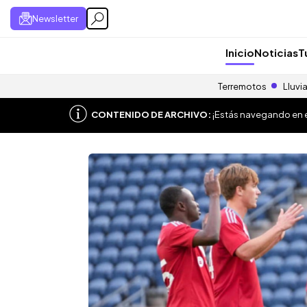
Newsletter
Inicio
Noticias
T
Terremotos
Lluvi
CONTENIDO DE ARCHIVO:
¡Estás navegando en el