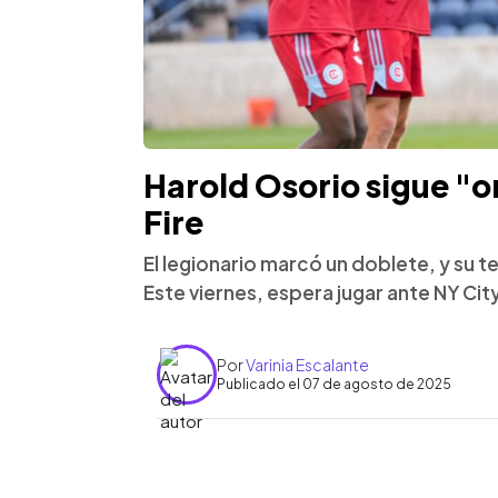
Harold Osorio sigue "on
Fire
El legionario marcó un doblete, y su t
Este viernes, espera jugar ante NY City 
Por
Varinia Escalante
Publicado el 07 de agosto de 2025
0:00