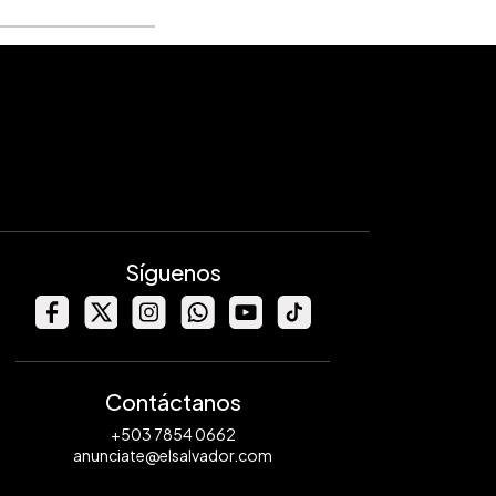
Síguenos
Contáctanos
+503 7854 0662
anunciate@elsalvador.com