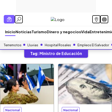
Inicio
Noticias
Turismo
Dinero y negocios
Vida
Entretenim
Terremotos
Lluvias
Hospital Rosales
Empleos El Salvador
Tag:
Ministro de Educación
Nacional
Nacional