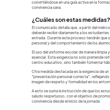
convirtiéndose en una guía activa en la forma
convivencia sana.
¿Cuáles son estas medidas
El comunicado detalla que, a partir del miér
deberán recibir diariamente a los estudiantes 
entrada. Durante este proceso tendrán que s
personal y del comportamiento de los alumn
El uso del uniforme escolar de manera limpia 
esencial. Esta exigencia no solo pretende refo
centro educativo, sino también fomentar hábit
Otra medida destacada es la exigencia de un
"presentación personal correcta", reflejando l
imagen de respeto y formalidad en los entor
A esto se suma la instrucción de que los est
saludo respetuoso, con el objetivo de promo
convivencia desde el inicio de la jornada.