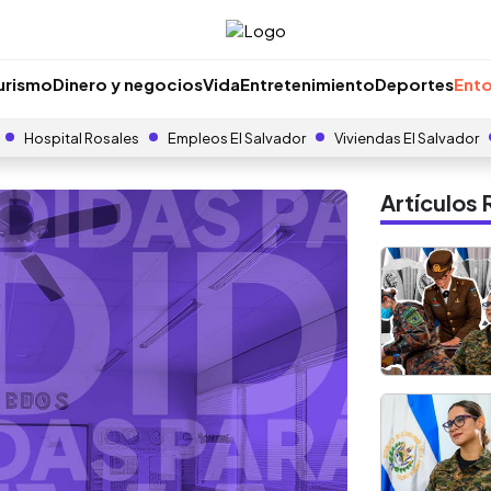
urismo
Dinero y negocios
Vida
Entretenimiento
Deportes
Ento
Hospital Rosales
Empleos El Salvador
Viviendas El Salvador
Artículo