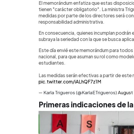
El memorándum enfatiza que estas disposici
tienen "carácter obligatorio". La ministra Tri
medidas por parte de los directores será co
responsabilidad administrativa.
En consecuencia, quienes incumplan podrán enf
subraya la seriedad con la que se busca aplic
Este día envié este memorándum para todos lo
nacional, para que asuman su rol como modelo
estudiantes.
Las medidas serán efectivas a partir de este
pic.twitter.com/iALhQF7z1M
— Karla Trigueros (@KarlaETrigueros)
August 
Primeras indicaciones de la