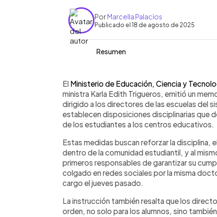
Por
Marcella Palacios
Publicado el 18 de agosto de 2025
Resumen
Resumen del artículo:
0:00
Facebook
Twitter
►
La ministra de Educación, Karla Trigue
Escuchar artículo
El
Ministerio de Educación, Ciencia y Tecno
agosto los directores de escuelas pú
ministra Karla Edith Trigueros, emitió un m
disciplinarias en el ingreso de estudia
dirigido a los directores de las escuelas del
obligatorio del uniforme limpio y ord
establecen disposiciones disciplinarias que d
presentación personal correcta y salu
de los estudiantes a los centros educativos.
directores deberán supervisar estas 
Estas medidas buscan reforzar la disciplina, 
de los centros escolares. Trigueros, mé
dentro de la comunidad estudiantil, y al mism
juramentada por el presidente Bukele,
primeros responsables de garantizar su cumpl
gestión marcada por disciplina y orde
colgado en redes sociales por la misma docto
en valores dentro del sistema educati
cargo el jueves pasado.
La instrucción también resalta que los direct
orden, no solo para los alumnos, sino tambié