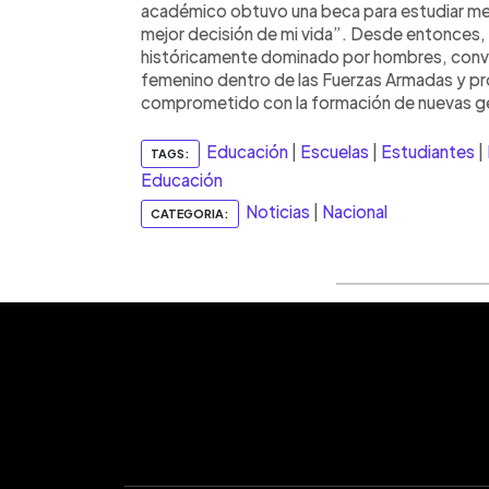
académico obtuvo una beca para estudiar med
mejor decisión de mi vida”. Desde entonces
históricamente dominado por hombres, convi
femenino dentro de las Fuerzas Armadas y pr
comprometido con la formación de nuevas g
Educación
|
Escuelas
|
Estudiantes
|
TAGS:
Educación
Noticias
|
Nacional
CATEGORIA: