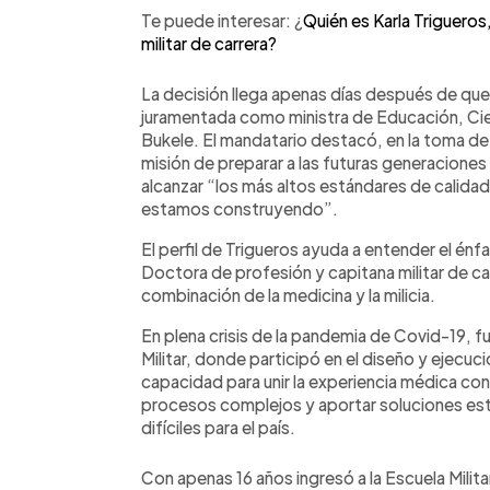
Te puede interesar: ¿
Quién es Karla Trigueros
militar de carrera?
La decisión llega apenas días después de que
juramentada como ministra de Educación, Cie
Bukele. El mandatario destacó, en la toma de 
misión de preparar a las futuras generaciones 
alcanzar “los más altos estándares de calida
estamos construyendo”.
El perfil de Trigueros ayuda a entender el énfas
Doctora de profesión y capitana militar de ca
combinación de la medicina y la milicia.
En plena crisis de la pandemia de Covid-19, 
Militar, donde participó en el diseño y ejecuc
capacidad para unir la experiencia médica con la
procesos complejos y aportar soluciones es
difíciles para el país.
Con apenas 16 años ingresó a la Escuela Milit