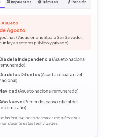
s
🏛️ Impuestos
🛠️ Trámites
👴 Pensión
 Asueto
6 de Agosto
gostinas (Vacación anual para San Salvador;
gún ley a sectores público y privado).
Día de la Independencia
(Asueto nacional
remunerado)
Día de los Difuntos
(Asueto oficial a nivel
nacional)
Navidad
(Asueto nacional remunerado)
Año Nuevo
(Primer descanso oficial del
próximo año)
e las instituciones bancarias modifican sus
erran durante estas festividades.