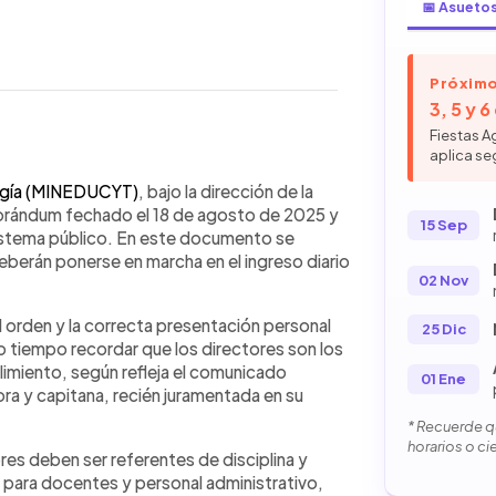
📅 Asueto
Próximo
3, 5 y 
Fiestas A
aplica se
WhatsApp
Copiar link
ros, ordenó que a partir del 20 de
logía (MINEDUCYT)
, bajo la dirección de la
blicas apliquen nuevas medidas
emorándum fechado el 18 de agosto de 2025 y
15 Sep
ntes. Entre ellas destacan el uso
 sistema público. En este documento se
enado, corte de cabello adecuado,
eberán ponerse en marcha en el ingreso diario
02 Nov
do respetuoso al entrar. Los
normas diariamente en los portones
el orden y la correcta presentación personal
dica y capitana militar, recién
25 Dic
o tiempo recordar que los directores son los
 impulsa con estas disposiciones una
imiento, según refleja el comunicado
n, buscando fortalecer la formación
01 Ene
ra y capitana, recién juramentada en su
vo.
* Recuerde qu
horarios o ci
ores deben ser referentes de disciplina y
n para docentes y personal administrativo,