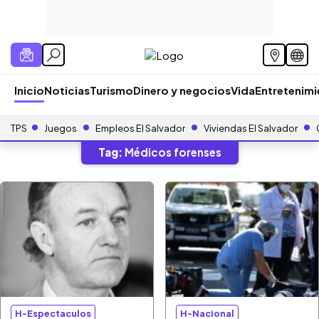
Inicio
Noticias
Turismo
Dinero y negocios
Vida
Entretenim
TPS
Juegos
Empleos El Salvador
Viviendas El Salvador
Tag:
Médicos forenses
H-Espectaculos
H-Nacional