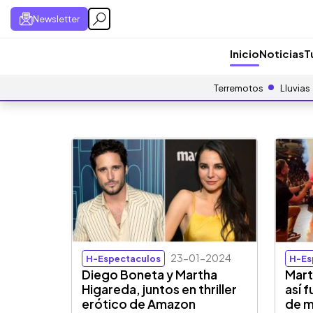
Newsletter
Inicio
Noticias
T
Terremotos
Lluvias
23-01-2024
H-Espectaculos
H-Es
Diego Boneta y Martha
Mart
Higareda, juntos en thriller
así 
erótico de Amazon
de 