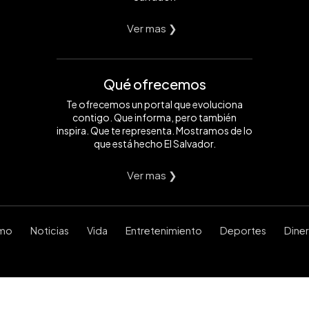
Ver mas ❯
Qué ofrecemos
Te ofrecemos un portal que evoluciona
contigo. Que informa, pero también
inspira. Que te representa. Mostramos de lo
que está hecho El Salvador.
Ver mas ❯
smo
Noticias
Vida
Entretenimiento
Deportes
Dine