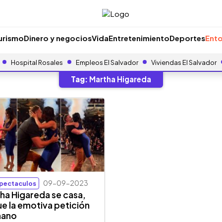
urismo
Dinero y negocios
Vida
Entretenimiento
Deportes
Ento
Hospital Rosales
Empleos El Salvador
Viviendas El Salvador
Tag:
Martha Higareda
09-09-2023
pectaculos
ha Higareda se casa,
fue la emotiva petición
mano