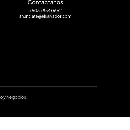
Contáctanos
+503 7854 0662
anunciate@elsalvador.com
ro y Negocios