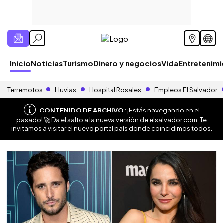
Inicio
Noticias
Turismo
Dinero y negocios
Vida
Entretenim
Terremotos
Lluvias
Hospital Rosales
Empleos El Salvador
CONTENIDO DE ARCHIVO:
¡Estás navegando en el
pasado! 🚀 Da el salto a la nueva versión de
elsalvador.com
. Te
invitamos a visitar el nuevo portal país donde coincidimos todos.