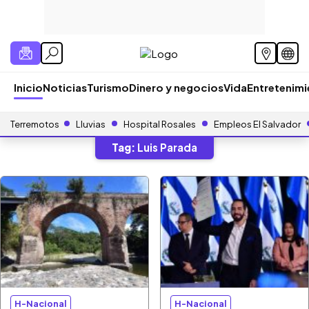
Inicio
Noticias
Turismo
Dinero y negocios
Vida
Entretenim
Terremotos
Lluvias
Hospital Rosales
Empleos El Salvador
Tag:
Luis Parada
H-Nacional
H-Nacional