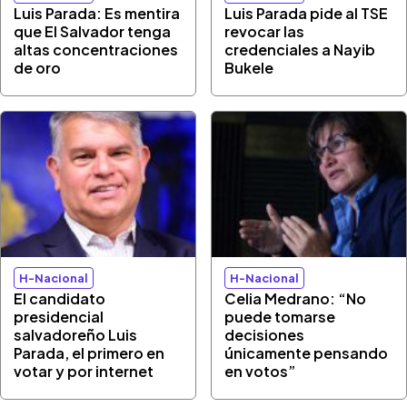
Luis Parada: Es mentira
Luis Parada pide al TSE
que El Salvador tenga
revocar las
altas concentraciones
credenciales a Nayib
de oro
Bukele
H-Nacional
H-Nacional
El candidato
Celia Medrano: “No
presidencial
puede tomarse
salvadoreño Luis
decisiones
Parada, el primero en
únicamente pensando
votar y por internet
en votos”