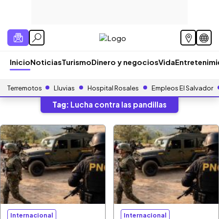
Inicio
Noticias
Turismo
Dinero y negocios
Vida
Entretenim
Terremotos
Lluvias
Hospital Rosales
Empleos El Salvador
Tag:
Lucha contra las pandillas
Internacional
Internacional