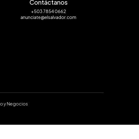
Contáctanos
+503 7854 0662
anunciate@elsalvador.com
ro y Negocios