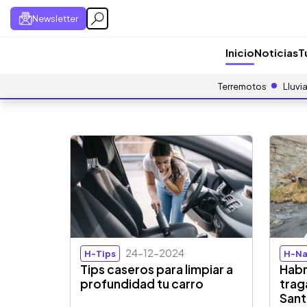
Newsletter
Inicio
Noticias
T
Terremotos
Lluvi
24-12-2024
H-Tips
H-Na
Tips caseros para limpiar a
Habr
profundidad tu carro
trag
Sant