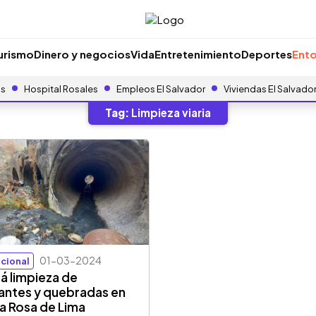
urismo
Dinero y negocios
Vida
Entretenimiento
Deportes
Ento
as
Hospital Rosales
Empleos El Salvador
Viviendas El Salvado
Tag:
Limpieza viaria
01-03-2024
cional
á limpieza de
antes y quebradas en
a Rosa de Lima