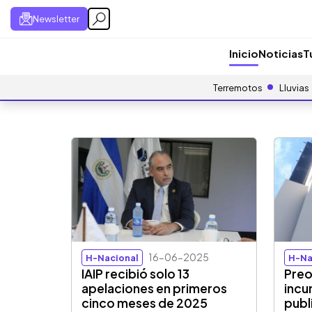
Newsletter
Inicio
Noticias
T
Terremotos
Lluvias
16-06-2025
H-Nacional
H-Na
IAIP recibió solo 13
Preo
apelaciones en primeros
incu
cinco meses de 2025
publ