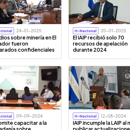
24-01-2025
20-01-2025
cional
H-Nacional
dios sobre minería en El
El IAIP recibió solo 70
ador fueron
recursos de apelación
arados confidenciales
durante 2024
09-09-2024
12-08-2024
cional
H-Nacional
 omite capacitar a la
IAIP incumple la LAIP al 
adanía sobre
publicar actualizacion