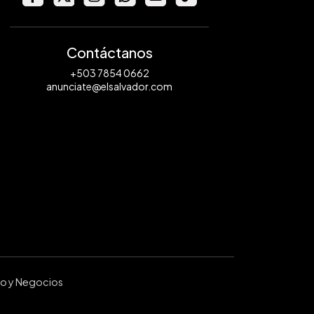
Contáctanos
+503 7854 0662
anunciate@elsalvador.com
ro y Negocios