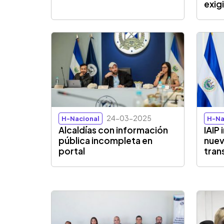
exig
24-03-2025
H-Nacional
H-Na
Alcaldías con información
IAIP
pública incompleta en
nuev
portal
tran