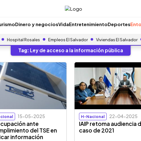
urismo
Dinero y negocios
Vida
Entretenimiento
Deportes
Ento
Hospital Rosales
Empleos El Salvador
Viviendas El Salvador
Tag:
Ley de acceso a la información pública
15-05-2025
22-04-2025
cional
H-Nacional
cupación ante
IAIP retoma audiencia 
mplimiento del TSE en
caso de 2021
icar información