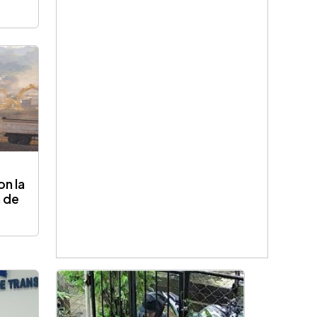
n la
n de