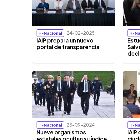
24-02-2025
H-Nacional
H-Na
IAIP prepara un nuevo
Estu
portal de transparencia
Salv
decl
23-09-2024
H-Nacional
H-Na
Nueve organismos
IAIP
estatales ocultan su índice
ciud