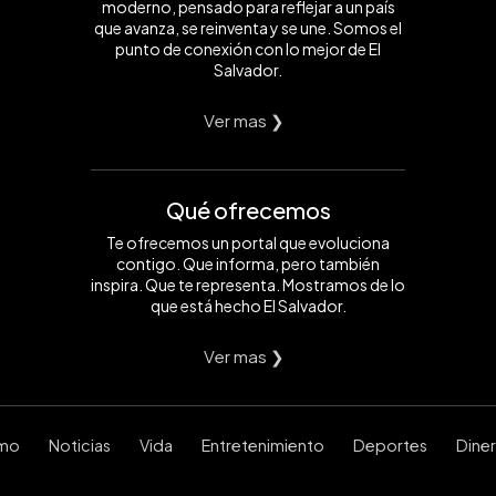
moderno, pensado para reflejar a un país
que avanza, se reinventa y se une. Somos el
punto de conexión con lo mejor de El
Salvador.
Ver mas ❯
Qué ofrecemos
Te ofrecemos un portal que evoluciona
contigo. Que informa, pero también
inspira. Que te representa. Mostramos de lo
que está hecho El Salvador.
Ver mas ❯
smo
Noticias
Vida
Entretenimiento
Deportes
Dine