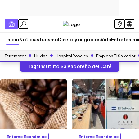
Inicio
Noticias
Turismo
Dinero y negocios
Vida
Entretenim
Terremotos
Lluvias
Hospital Rosales
Empleos El Salvador
Tag:
Instituto Salvadoreño del Café
Entorno Económico
Entorno Económico