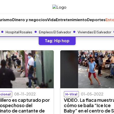
urismo
Dinero y negocios
Vida
Entretenimiento
Deportes
Ento
Hospital Rosales
Empleos El Salvador
Viviendas El Salvador
Tag:
Hip hop
08-11-2022
01-05-2022
cional
H-Viral
illero es capturado por
VIDEO. La flaca muestr
sospechoso del
cómo se baila “Ice Ice
inato de cantante de
Baby” en el centro de 