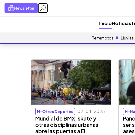
Newsletter
Inicio
Noticias
T
Terremotos
Lluvias
02-04-2025
H-Otros Deportes
H-Na
Mundial de BMX, skate y
Pand
otras disciplinas urbanas
ser 
abre las puertas a El
ases