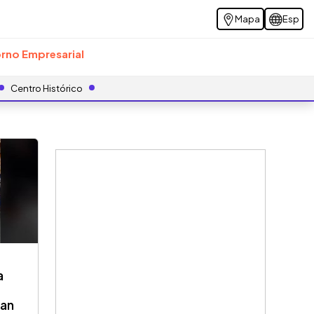
Mapa
Esp
rno Empresarial
Centro Histórico
a
San