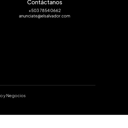
Contáctanos
+503 7854 0662
anunciate@elsalvador.com
ro y Negocios