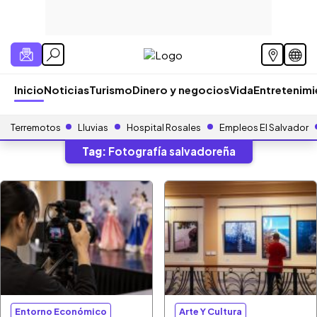
Inicio
Noticias
Turismo
Dinero y negocios
Vida
Entretenim
Terremotos
Lluvias
Hospital Rosales
Empleos El Salvador
Tag:
Fotografía salvadoreña
Entorno Económico
Arte Y Cultura