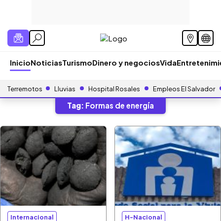
Inicio
Noticias
Turismo
Dinero y negocios
Vida
Entretenim
Terremotos
Lluvias
Hospital Rosales
Empleos El Salvador
Tag:
Formas de energía
Internacional
H-Nacional