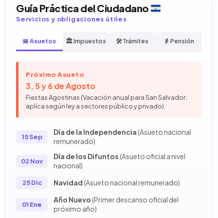
Guía Práctica del Ciudadano
Servicios y obligaciones útiles
📅 Asuetos
🏛️ Impuestos
🛠️ Trámites
👴 Pensión
Próximo Asueto
3, 5 y 6 de Agosto
Fiestas Agostinas (Vacación anual para San Salvador;
aplica según ley a sectores público y privado).
Día de la Independencia
(Asueto nacional
15 Sep
remunerado)
Día de los Difuntos
(Asueto oficial a nivel
02 Nov
nacional)
Navidad
(Asueto nacional remunerado)
25 Dic
Año Nuevo
(Primer descanso oficial del
01 Ene
próximo año)