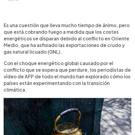
Resumen del artículo:
0:00
►
Francia, Pakistán y Chad están implementando
Escuchar artículo
Es una cuestión que lleva mucho tiempo de ánimo, pero
alternativas como la energía geotérmica, solar y el
que está cobrando fuego a medida que los costes
uso de residuos biodegradables para reducir la
energéticos se disparan debido al conflicto en Oriente
dependencia del petróleo y gas, impulsados por
Medio, que ha asfixiado las exportaciones de crudo y
el aumento de los costos energéticos y el
gas natural licuado (GNL).
impacto de conflictos internacionales en el
suministro de combustibles fósiles.
Con el choque energético global causado por el
conflicto que se espera que perdure, los periodistas de
vídeo de AFP de todo el mundo han explorado cómo los
países están experimentando con la transición
climática.