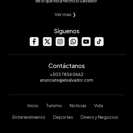
de lo que está hecho El Salvador.
Ver mas ❯
Síguenos
Contáctanos
+503 7854 0662
anunciate@elsalvador.com
Inicio
Turismo
Noticias
Vida
Entretenimiento
Deportes
Dinero y Negocios