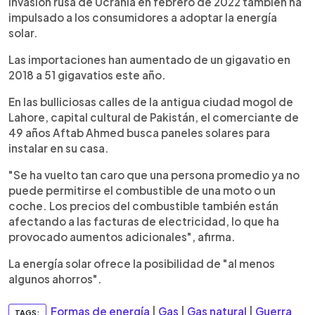
invasión rusa de Ucrania en febrero de 2022 también ha
impulsado a los consumidores a adoptar la energía
solar.
Las importaciones han aumentado de un gigavatio en
2018 a 51 gigavatios este año.
En las bulliciosas calles de la antigua ciudad mogol de
Lahore, capital cultural de Pakistán, el comerciante de
49 años Aftab Ahmed busca paneles solares para
instalar en su casa.
"Se ha vuelto tan caro que una persona promedio ya no
puede permitirse el combustible de una moto o un
coche. Los precios del combustible también están
afectando a las facturas de electricidad, lo que ha
provocado aumentos adicionales", afirma.
La energía solar ofrece la posibilidad de "al menos
algunos ahorros".
Formas de energía
|
Gas
|
Gas natural
|
Guerra
TAGS: