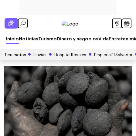
Inicio
Noticias
Turismo
Dinero y negocios
Vida
Entretenim
Terremotos
Lluvias
Hospital Rosales
Empleos El Salvador