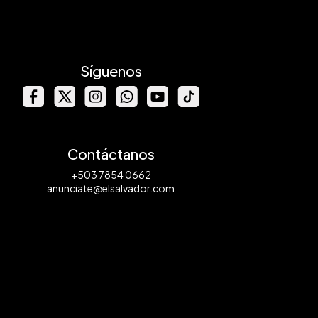
Síguenos
Contáctanos
+503 7854 0662
anunciate@elsalvador.com