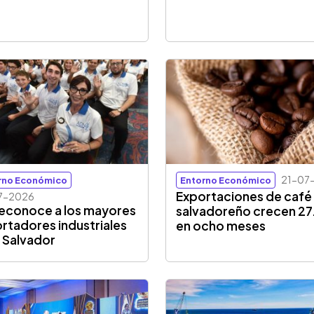
21-07
rno Económico
Entorno Económico
Exportaciones de café
7-2026
reconoce a los mayores
salvadoreño crecen 27
rtadores industriales
en ocho meses
l Salvador