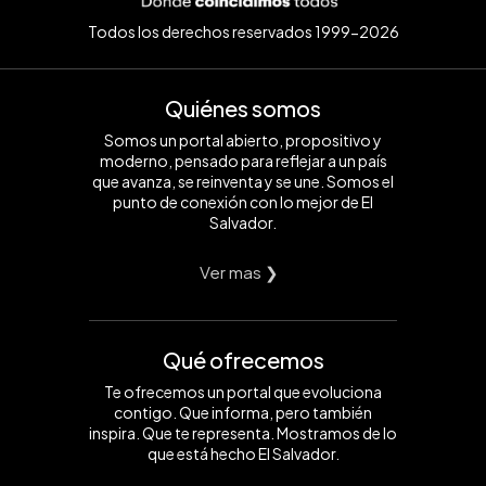
Todos los derechos reservados 1999-2026
Quiénes somos
Somos un portal abierto, propositivo y
moderno, pensado para reflejar a un país
que avanza, se reinventa y se une. Somos el
punto de conexión con lo mejor de El
Salvador.
Ver mas ❯
Qué ofrecemos
Te ofrecemos un portal que evoluciona
contigo. Que informa, pero también
inspira. Que te representa. Mostramos de lo
que está hecho El Salvador.