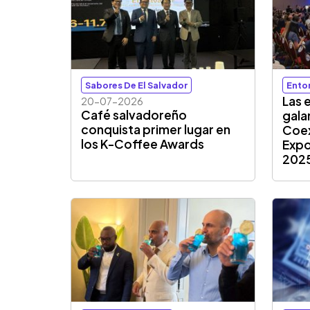
Sabores De El Salvador
Ento
Las 
20-07-2026
Café salvadoreño
gala
conquista primer lugar en
Coex
los K-Coffee Awards
Expo
202