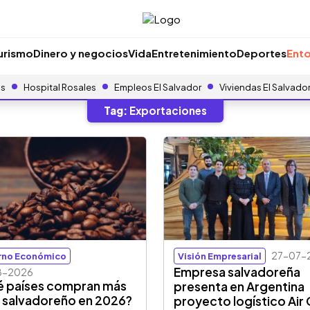
urismo
Dinero y negocios
Vida
Entretenimiento
Deportes
Ento
as
Hospital Rosales
Empleos El Salvador
Viviendas El Salvado
Tag:
Exportaciones
27-07-
rno Económico
Visión Empresarial
Empresa salvadoreña
8-2026
 países compran más
presenta en Argentina
 salvadoreño en 2026?
proyecto logístico Air 