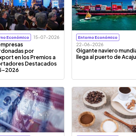
15-07-2026
rno Económico
Entorno Económico
empresas
22-06-2026
Gigante naviero mundi
rdonadas por
llega al puerto de Acaju
port en los Premios a
rtadores Destacados
5-2026