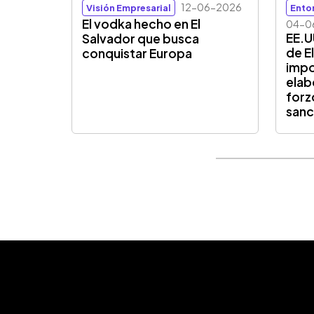
12-06-2026
Visión Empresarial
Ento
El vodka hecho en El
04-0
EE.U
Salvador que busca
de E
conquistar Europa
impo
elab
forz
sanc