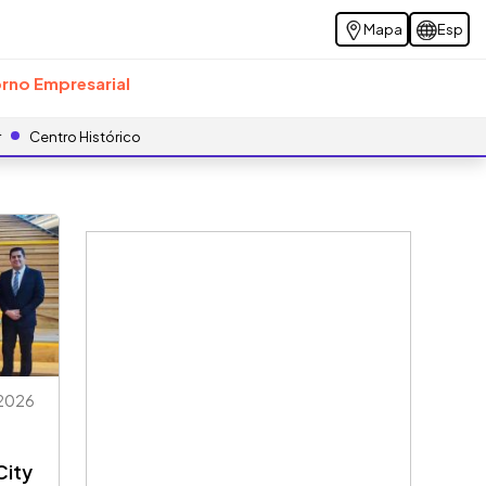
Mapa
Esp
rno Empresarial
r
Centro Histórico
2026
City