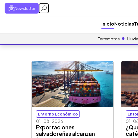
Newsletter
Inicio
Noticias
T
Terremotos
Lluvi
Entorno Económico
Ento
01-08-2026
01-0
Exportaciones
¿Qué
salvadoreñas alcanzan
café