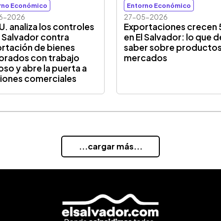
rno Económico
Entorno Económico
6-2026
27-05-2026
U. analiza los controles
Exportaciones crecen
l Salvador contra
en El Salvador: lo que 
rtación de bienes
saber sobre productos
orados con trabajo
mercados
oso y abre la puerta a
iones comerciales
...cargar más...