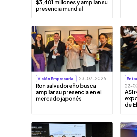
$3,401 millones y amplían su
presencia mundial
23-07-2026
Visión Empresarial
Ento
Ron salvadoreño busca
22-0
ASI 
ampliar su presencia en el
expo
mercado japonés
de E