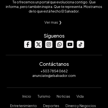
Te ofrecemos un portal que evoluciona contigo. Que
informa, pero también inspira. Que te representa. Mostramos
de lo que está hecho El Salvador.
Ver mas ❯
Síguenos
Contáctanos
+503 7854 0662
anunciate@elsalvador.com
Inicio
Turismo
Noticias
Vida
Entretenimiento
Deportes
Dinero y Negocios