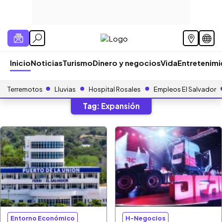
Inicio
Noticias
Turismo
Dinero y negocios
Vida
Entretenim
Terremotos
Lluvias
Hospital Rosales
Empleos El Salvador
Tag:
Expansión
Entorno Económico
H-Negocios