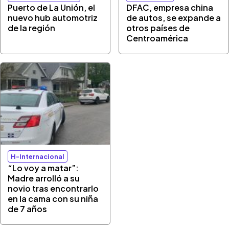
Puerto de La Unión, el
DFAC, empresa china
nuevo hub automotriz
de autos, se expande a
de la región
otros países de
Centroamérica
H-Internacional
“Lo voy a matar”:
Madre arrolló a su
novio tras encontrarlo
en la cama con su niña
de 7 años