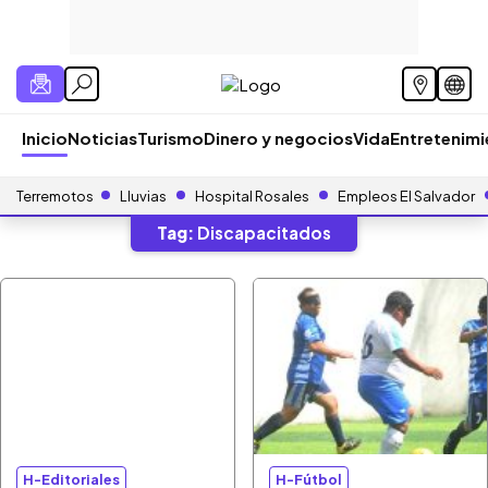
Inicio
Noticias
Turismo
Dinero y negocios
Vida
Entretenim
Terremotos
Lluvias
Hospital Rosales
Empleos El Salvador
Tag:
Discapacitados
H-Editoriales
H-Fútbol