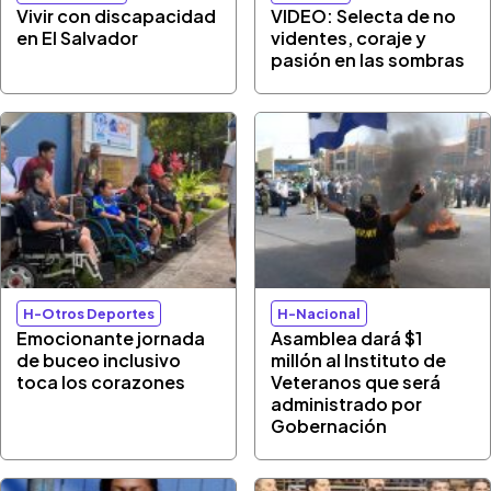
Vivir con discapacidad
VIDEO: Selecta de no
en El Salvador
videntes, coraje y
pasión en las sombras
H-Otros Deportes
H-Nacional
Emocionante jornada
Asamblea dará $1
de buceo inclusivo
millón al Instituto de
toca los corazones
Veteranos que será
administrado por
Gobernación