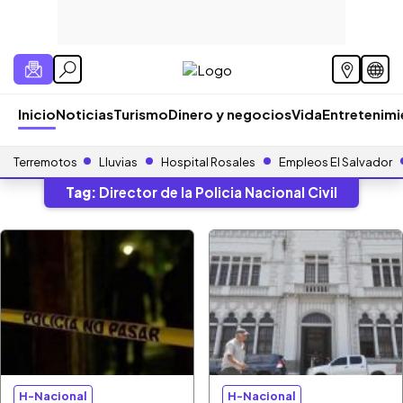
Inicio
Noticias
Turismo
Dinero y negocios
Vida
Entretenim
Terremotos
Lluvias
Hospital Rosales
Empleos El Salvador
Tag:
Director de la Policia Nacional Civil
H-Nacional
H-Nacional