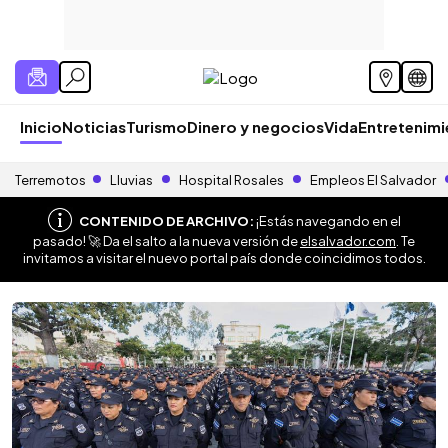
Inicio
Noticias
Turismo
Dinero y negocios
Vida
Entretenim
Terremotos
Lluvias
Hospital Rosales
Empleos El Salvador
CONTENIDO DE ARCHIVO:
¡Estás navegando en el
pasado! 🚀 Da el salto a la nueva versión de
elsalvador.com
. Te
invitamos a visitar el nuevo portal país donde coincidimos todos.