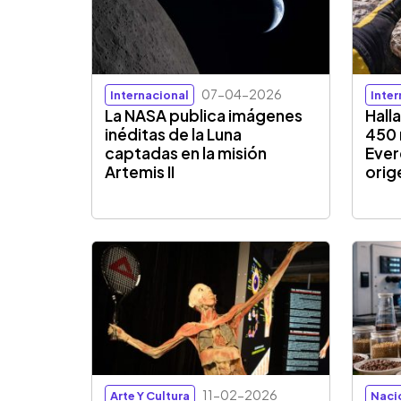
07-04-2026
Internacional
Inte
La NASA publica imágenes
Hall
inéditas de la Luna
450 
captadas en la misión
Ever
Artemis II
orig
11-02-2026
Arte Y Cultura
Naci