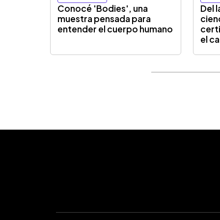
Conocé 'Bodies', una
Del l
muestra pensada para
cien
entender el cuerpo humano
cert
el c