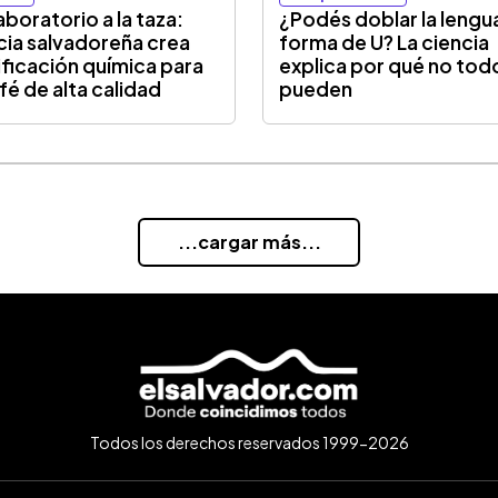
aboratorio a la taza:
¿Podés doblar la lengu
cia salvadoreña crea
forma de U? La ciencia
ificación química para
explica por qué no tod
afé de alta calidad
pueden
...cargar más...
Todos los derechos reservados 1999-2026