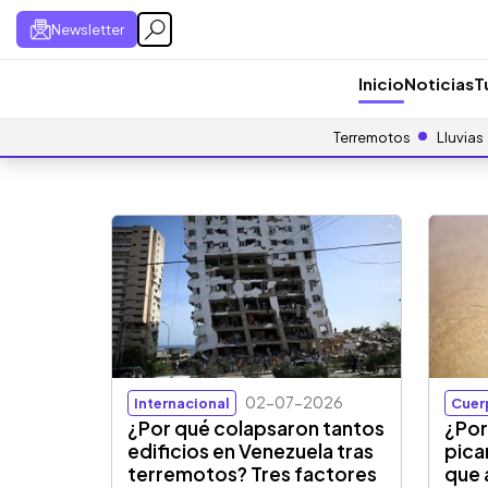
Newsletter
Inicio
Noticias
T
Terremotos
Lluvias
02-07-2026
Internacional
Cuer
¿Por qué colapsaron tantos
¿Por
edificios en Venezuela tras
pica
terremotos? Tres factores
que 