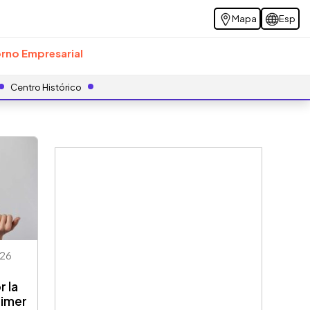
Mapa
Esp
rno Empresarial
Centro Histórico
26
r la
rimer