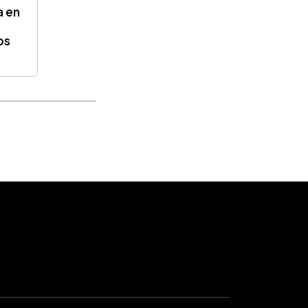
a en
os