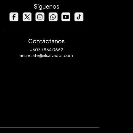
Síguenos
Contáctanos
+503 7854 0662
anunciate@elsalvador.com