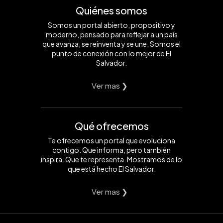
Quiénes somos
Somos un portal abierto, propositivo y
moderno, pensado para reflejar a un país
que avanza, se reinventa y se une. Somos el
punto de conexión con lo mejor de El
Salvador.
Ver mas ❯
Qué ofrecemos
Te ofrecemos un portal que evoluciona
contigo. Que informa, pero también
inspira. Que te representa. Mostramos de lo
que está hecho El Salvador.
Ver mas ❯