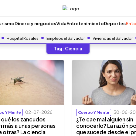
urismo
Dinero y negocios
Vida
Entretenimiento
Deportes
Ento
Hospital Rosales
Empleos El Salvador
Viviendas El Salvador
Tag:
Ciencia
02-07-2026
30-06-20
po Y Mente
Cuerpo Y Mente
 qué los zancudos
¿Te cae mal alguien sin
n más a unas personas
conocerlo? La razón po
a otras? La ciencia
que sucede desde el p