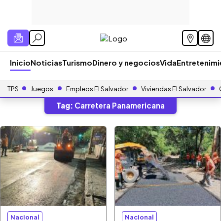
Inicio
Noticias
Turismo
Dinero y negocios
Vida
Entretenim
TPS
Juegos
Empleos El Salvador
Viviendas El Salvador
Tag:
Carretera Panamericana
Nacional
Nacional