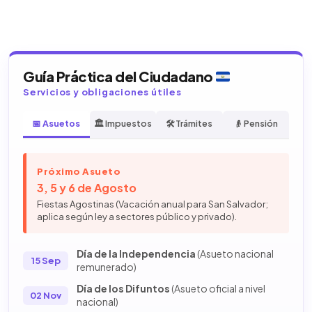
Guía Práctica del Ciudadano
Servicios y obligaciones útiles
📅 Asuetos
🏛️ Impuestos
🛠️ Trámites
👴 Pensión
Próximo Asueto
3, 5 y 6 de Agosto
Fiestas Agostinas (Vacación anual para San Salvador;
aplica según ley a sectores público y privado).
Día de la Independencia
(Asueto nacional
15 Sep
remunerado)
Día de los Difuntos
(Asueto oficial a nivel
02 Nov
nacional)