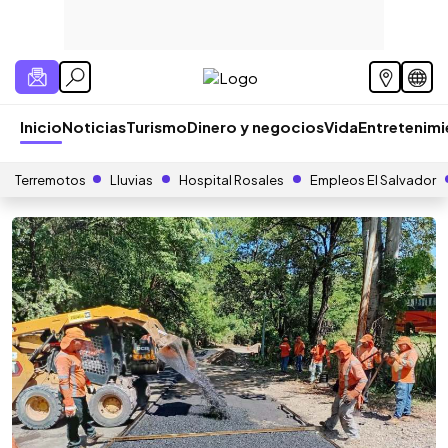
Inicio
Noticias
Turismo
Dinero y negocios
Vida
Entretenim
Terremotos
Lluvias
Hospital Rosales
Empleos El Salvador