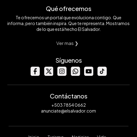
Qué ofrecemos
Te ofrecemos un portal que evoluciona contigo. Que
informa, pero también inspira. Que te representa. Mostramos
de lo que está hecho El Salvador.
Ver mas ❯
Síguenos
Contáctanos
+503 7854 0662
anunciate@elsalvador.com
Inicio
Turismo
Noticias
Vida