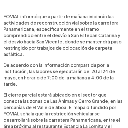
Resumen del artículo:
0:00
►
FOVIAL informó que iniciará trabajos de
Escuchar artículo
FOVIAL informó que a partir de mañana iniciarán las
reconstrucción vial sobre la carretera
actividades de reconstrucción vial sobre la carretera
Panamericana, en el tramo comprendido entre el
Panamericana, específicamente en el tramo
desvío a San Esteban Catarina y el desvío de San
comprendido entre el desvío a San Esteban Catarina y
Vicente, donde habrá paso restringido por
el desvío hacia San Vicente, donde se mantendrá paso
colocación de carpeta asfáltica. Las labores se
restringido por trabajos de colocación de carpeta
desarrollarán del 20 al 24 de mayo, en horario de
asfáltica.
7:00 de la mañana a 4:00 de la tarde. El cierre
parcial estará ubicado entre los sectores de Las
De acuerdo con la información compartida por la
Ánimas y Cerro Grande, cerca de El Valle de Jiboa.
institución, las labores se ejecutarán del 20 al 24 de
Las autoridades pidieron a los conductores
mayo, en horario de 7:00 de la mañana a 4:00 de la
manejar con precaución y atender las indicaciones
tarde.
del personal destacado en la zona intervenida.
El cierre parcial estará ubicado en el sector que
conecta las zonas de Las Ánimas y Cerro Grande, en las
cercanías de El Valle de Jiboa. El mapa difundido por
FOVIAL señala que la restricción vehicular se
desarrollará sobre la carretera Panamericana, entre el
área próxima al restaurante Estancia La Lomita y el