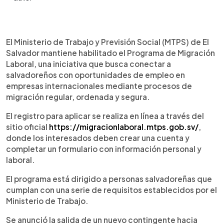
Resumen del artículo:
0:00
►
El Ministerio de Trabajo y Previsión Social de El
Escuchar artículo
El Ministerio de Trabajo y Previsión Social (MTPS) de El
Salvador mantiene activo el Programa de
Salvador mantiene habilitado el Programa de Migración
Migración Laboral, una iniciativa que conecta a
Laboral, una iniciativa que busca conectar a
salvadoreños con oportunidades de empleo en el
salvadoreños con oportunidades de empleo en
extranjero mediante procesos regulares y
empresas internacionales mediante procesos de
seguros. Para aplicar, los interesados deben
migración regular, ordenada y segura.
cumplir requisitos como tener entre 18 y 55 años,
experiencia laboral, buena salud y no contar con
El registro para aplicar se realiza en línea a través del
antecedentes penales. El registro se realiza en
sitio oficial
https://migracionlaboral.mtps.gob.sv/
,
línea en el portal oficial del programa, donde los
donde los interesados deben crear una cuenta y
usuarios deben crear una cuenta, ingresar datos
completar un formulario con información personal y
personales y subir documentos requeridos. El
laboral.
MTPS indicó que los perfiles serán evaluados
según las ofertas laborales disponibles en otros
El programa está dirigido a personas salvadoreñas que
países.
cumplan con una serie de requisitos establecidos por el
Ministerio de Trabajo.
Se anunció la salida de un nuevo contingente hacia