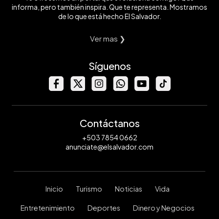
informa, pero también inspira. Que te representa. Mostramos
de lo que está hecho El Salvador.
Ver mas ❯
Síguenos
Contáctanos
+503 7854 0662
anunciate@elsalvador.com
Inicio
Turismo
Noticias
Vida
Entretenimiento
Deportes
Dinero y Negocios