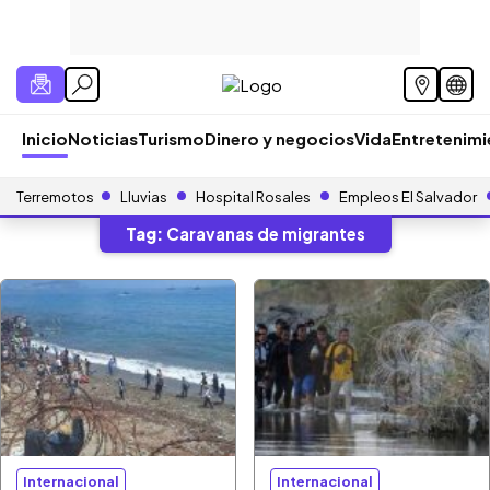
Inicio
Noticias
Turismo
Dinero y negocios
Vida
Entretenim
Terremotos
Lluvias
Hospital Rosales
Empleos El Salvador
Tag:
Caravanas de migrantes
Internacional
Internacional