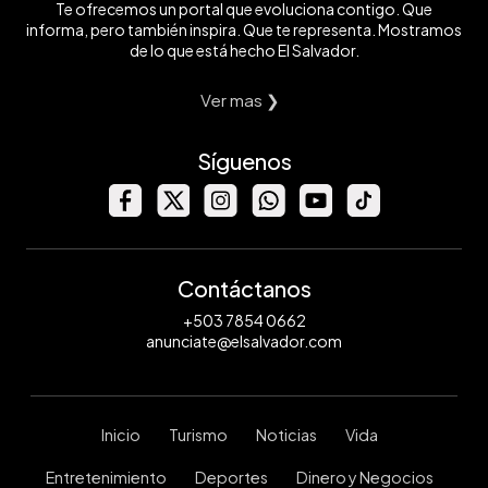
Te ofrecemos un portal que evoluciona contigo. Que
informa, pero también inspira. Que te representa. Mostramos
de lo que está hecho El Salvador.
Ver mas ❯
Síguenos
Contáctanos
+503 7854 0662
anunciate@elsalvador.com
Inicio
Turismo
Noticias
Vida
Entretenimiento
Deportes
Dinero y Negocios