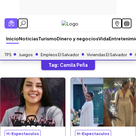
Inicio
Noticias
Turismo
Dinero y negocios
Vida
Entretenim
TPS
Juegos
Empleos El Salvador
Viviendas El Salvador
Tag:
Camila Peña
H-Espectaculos
H-Espectaculos