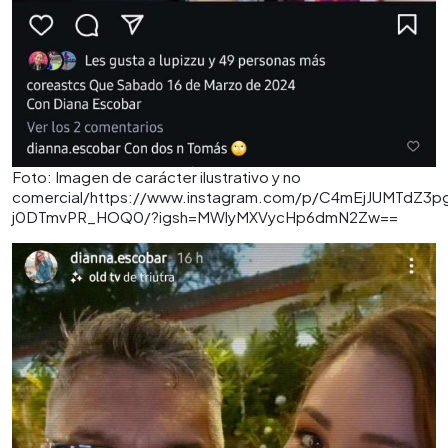
Foto: Imagen de carácter ilustrativo y no
comercial/https://www.instagram.com/p/C4mEjJUMTdZ3
j0DTmvPR_HOQ0/?igsh=MWlyMXVycHp6dmN2Zw==