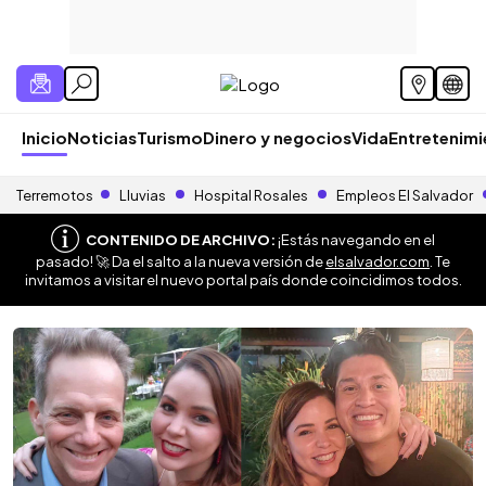
Inicio
Noticias
Turismo
Dinero y negocios
Vida
Entretenim
Terremotos
Lluvias
Hospital Rosales
Empleos El Salvador
CONTENIDO DE ARCHIVO:
¡Estás navegando en el
pasado! 🚀 Da el salto a la nueva versión de
elsalvador.com
. Te
invitamos a visitar el nuevo portal país donde coincidimos todos.