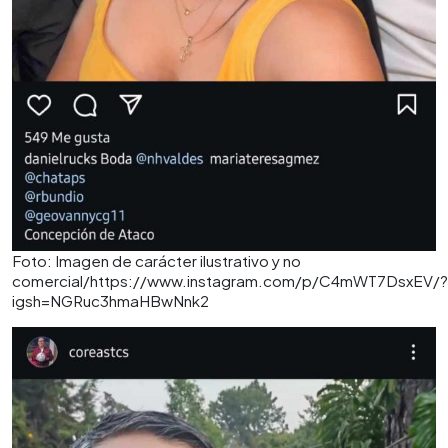
Foto: Imagen de carácter ilustrativo y no
comercial/https://www.instagram.com/p/C4mWT7DsxEV/?
igsh=NGRuc3hmaHBwNnk2