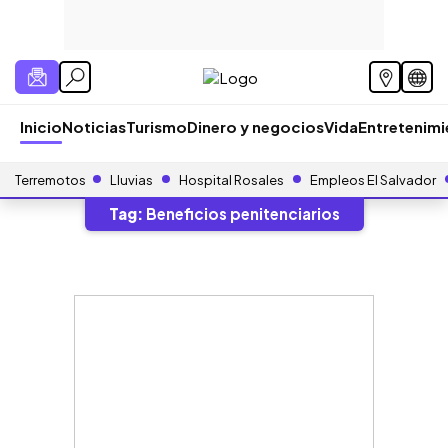
Inicio
Noticias
Turismo
Dinero y negocios
Vida
Entretenim
Terremotos
Lluvias
Hospital Rosales
Empleos El Salvador
Tag:
Beneficios penitenciarios