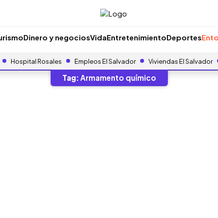
urismo
Dinero y negocios
Vida
Entretenimiento
Deportes
Ento
Hospital Rosales
Empleos El Salvador
Viviendas El Salvador
Tag:
Armamento químico