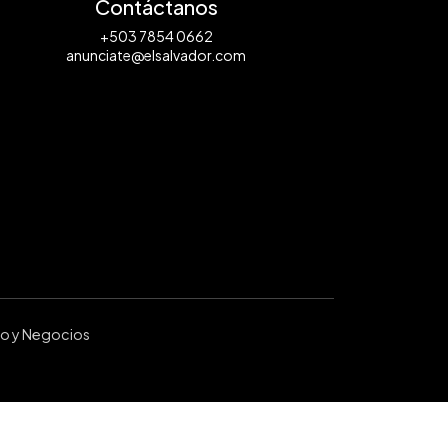
Contáctanos
+503 7854 0662
anunciate@elsalvador.com
ro y Negocios