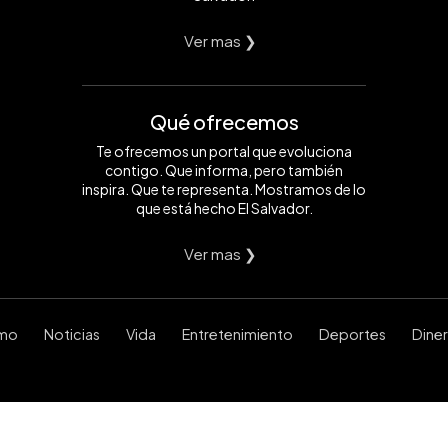
Ver mas ❯
Qué ofrecemos
Te ofrecemos un portal que evoluciona
contigo. Que informa, pero también
inspira. Que te representa. Mostramos de lo
que está hecho El Salvador.
Ver mas ❯
smo
Noticias
Vida
Entretenimiento
Deportes
Dine