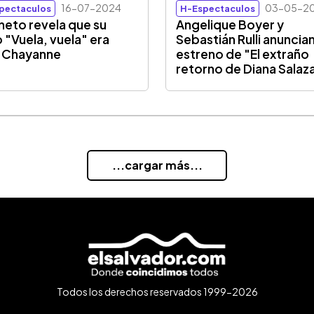
16-07-2024
03-05-2
pectaculos
H-Espectaculos
eto revela que su
Angelique Boyer y
o "Vuela, vuela" era
Sebastián Rulli anuncian
 Chayanne
estreno de "El extraño
retorno de Diana Salaz
...cargar más...
Todos los derechos reservados 1999-2026