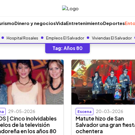
urismo
Dinero y negocios
Vida
Entretenimiento
Deportes
Ento
Hospital Rosales
Empleos El Salvador
Viviendas El Salvador
Tag:
Años 80
29-05-2026
20-03-2026
na
Escena
S | Cinco inolvidables
Matute hizo de San
los de la televisión
Salvador una gran fiest
adoreña en los años 80
ochentera