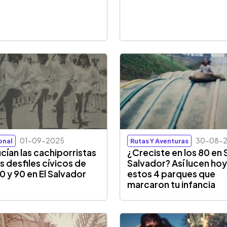
01-09-2025
30-08-
onal
Rutas Y Aventuras
lucían las cachiporristas
¿Creciste en los 80 en 
os desfiles cívicos de
Salvador? Así lucen ho
80 y 90 en El Salvador
estos 4 parques que
marcaron tu infancia