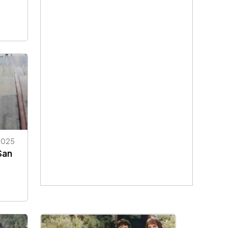
2025
San
y