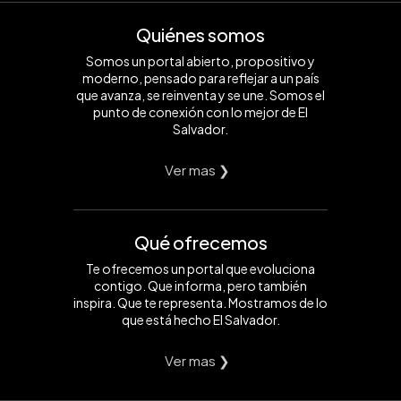
Quiénes somos
Somos un portal abierto, propositivo y
moderno, pensado para reflejar a un país
que avanza, se reinventa y se une. Somos el
punto de conexión con lo mejor de El
Salvador.
Ver mas ❯
Qué ofrecemos
Te ofrecemos un portal que evoluciona
contigo. Que informa, pero también
inspira. Que te representa. Mostramos de lo
que está hecho El Salvador.
Ver mas ❯