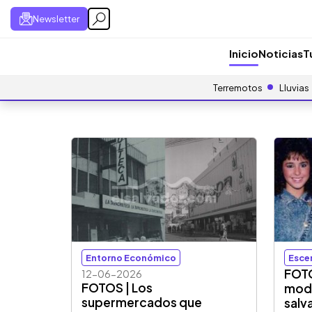
Newsletter
Inicio
Noticias
T
Terremotos
Lluvias
Entorno Económico
Esce
FOTO
12-06-2026
FOTOS | Los
mode
supermercados que
salv