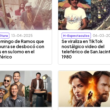
13-04-2025
06-03-2
ltura
H-Espectaculos
omingo de Ramos que
Se viraliza en TikTok
burra se desbocó con
nostálgico video del
s en su lomo en el
teleférico de San Jacin
férico
1980