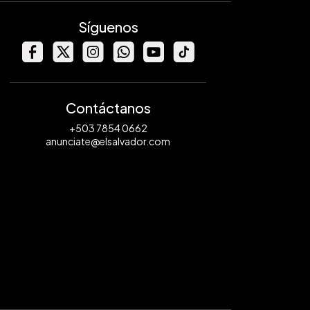
Síguenos
Contáctanos
+503 7854 0662
anunciate@elsalvador.com