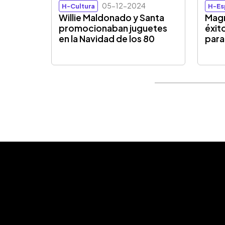
05-12-2024
H-Cultura
H-Es
Willie Maldonado y Santa
Magn
promocionaban juguetes
éxit
en la Navidad de los 80
para