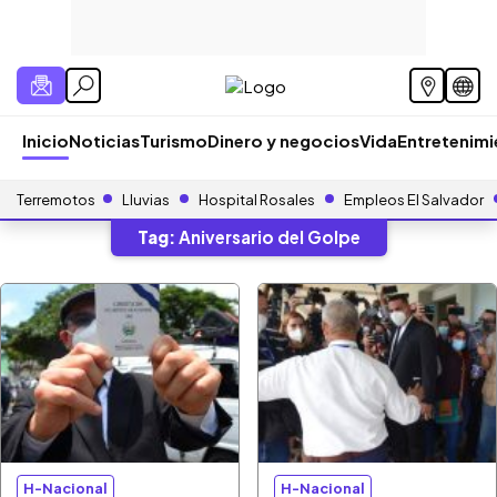
Inicio
Noticias
Turismo
Dinero y negocios
Vida
Entretenim
Terremotos
Lluvias
Hospital Rosales
Empleos El Salvador
Tag:
Aniversario del Golpe
H-Nacional
H-Nacional