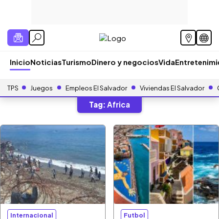
Inicio
Noticias
Turismo
Dinero y negocios
Vida
Entretenim
TPS
Juegos
Empleos El Salvador
Viviendas El Salvador
Tag:
Africa
Internacional
Futbol