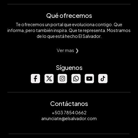
Qué ofrecemos
Te ofrecemos un portal que evoluciona contigo. Que
informa, pero también inspira. Que te representa. Mostramos
de lo que está hecho El Salvador.
Ver mas ❯
Síguenos
Contáctanos
+503 7854 0662
anunciate@elsalvador.com