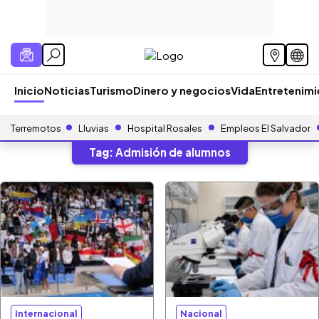
Inicio
Noticias
Turismo
Dinero y negocios
Vida
Entretenim
Terremotos
Lluvias
Hospital Rosales
Empleos El Salvador
Tag:
Admisión de alumnos
Internacional
Nacional