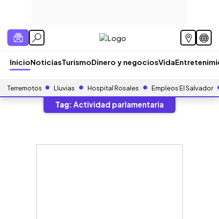
Inicio
Noticias
Turismo
Dinero y negocios
Vida
Entretenim
Terremotos
Lluvias
Hospital Rosales
Empleos El Salvador
Tag:
Actividad parlamentaria