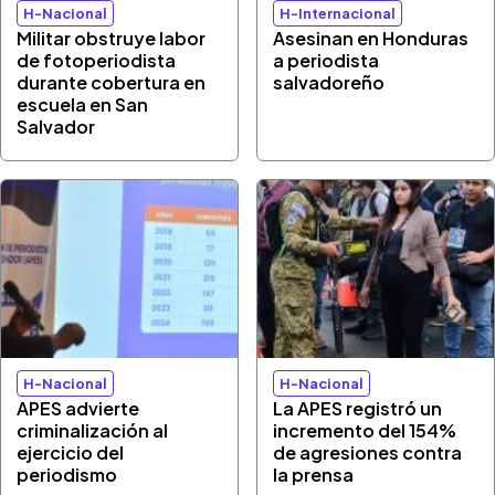
H-Nacional
H-Internacional
Militar obstruye labor
Asesinan en Honduras
de fotoperiodista
a periodista
durante cobertura en
salvadoreño
escuela en San
Salvador
H-Nacional
H-Nacional
APES advierte
La APES registró un
criminalización al
incremento del 154%
ejercicio del
de agresiones contra
periodismo
la prensa