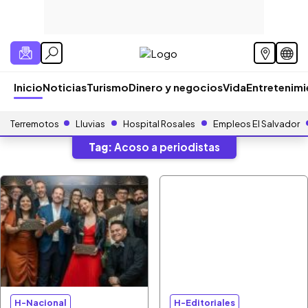
Inicio
Noticias
Turismo
Dinero y negocios
Vida
Entretenim
Terremotos
Lluvias
Hospital Rosales
Empleos El Salvador
Tag:
Acoso a periodistas
H-Nacional
H-Editoriales