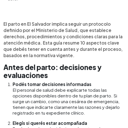
Resumen del artículo:
0:00
►
La nota resume 10 aspectos clave del protocolo
Escuchar artículo
El parto en El Salvador implica seguir un protocolo
para dar a luz en El Salvador. Explica que la mujer
definido por el Ministerio de Salud, que establece
tiene derecho a recibir información clara, decidir si
derechos, procedimientos y condiciones claras para la
desea compañía y llevar sus pertenencias.
atención médica. Esta guía resume 10 aspectos clave
También detalla procedimientos que no deben
que debés tener en cuenta antes y durante el proceso,
realizarse y las evaluaciones médicas previas.
basados en la normativa vigente.
Durante el proceso, se establece el monitoreo
constante del bebé y la madre, así como la
Antes del parto: decisiones y
posibilidad de moverse y elegir una posición
evaluaciones
cómoda. Además, se describen los tiempos
máximos del parto y las condiciones del
Podés tomar decisiones informadas
nacimiento, incluyendo la obligación de explicar
El personal de salud debe explicarte todas las
cualquier intervención y garantizar un entorno
opciones disponibles dentro de tu plan de parto. Si
adecuado.
surge un cambio, como una cesárea de emergencia,
tienen que indicarte claramente las razones y dejarlo
registrado en tu expediente clínico.
Elegís si querés estar acompañada