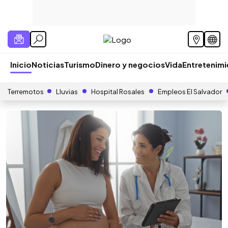
Inicio
Noticias
Turismo
Dinero y negocios
Vida
Entretenim
Terremotos
Lluvias
Hospital Rosales
Empleos El Salvador