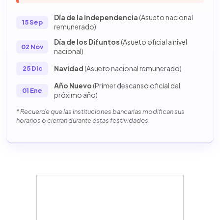
Día de la Independencia
(Asueto nacional
15 Sep
remunerado)
Día de los Difuntos
(Asueto oficial a nivel
02 Nov
nacional)
Navidad
(Asueto nacional remunerado)
25 Dic
Año Nuevo
(Primer descanso oficial del
01 Ene
próximo año)
* Recuerde que las instituciones bancarias modifican sus
horarios o cierran durante estas festividades.