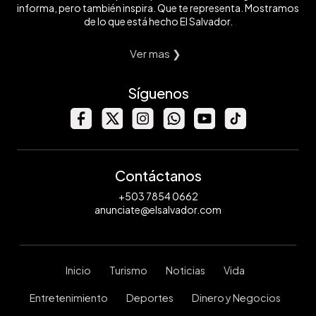
informa, pero también inspira. Que te representa. Mostramos
de lo que está hecho El Salvador.
Ver mas ❯
Síguenos
Contáctanos
+503 7854 0662
anunciate@elsalvador.com
Inicio
Turismo
Noticias
Vida
Entretenimiento
Deportes
Dinero y Negocios