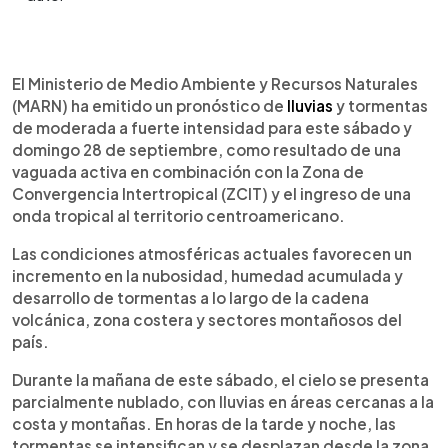
Resumen del artículo:
0:00
►
El Ministerio de Medio Ambiente de El Salvador
Escuchar artículo
El Ministerio de Medio Ambiente y Recursos Naturales
pronostica lluvias y tormentas moderadas a
(MARN) ha emitido un pronóstico de
lluvias
y tormentas
fuertes este fin de semana debido a una vaguada,
de moderada a fuerte intensidad para este sábado y
la Zona de Convergencia Intertropical y una onda
domingo 28 de septiembre, como resultado de una
tropical. Las precipitaciones afectarán
vaguada activa en combinación con la Zona de
principalmente la zona norte, centro y oriente, con
Convergencia Intertropical (ZCIT) y el ingreso de una
ráfagas de viento superiores a 35 km/h. Las
onda tropical al territorio centroamericano.
autoridades mantienen activa la alerta verde y
advierten sobre posibles inundaciones urbanas y
Las condiciones atmosféricas actuales favorecen un
crecidas repentinas. Protección Civil vigila puntos
incremento en la nubosidad, humedad acumulada y
críticos como la 25 avenida norte y ha habilitado
desarrollo de tormentas a lo largo de la cadena
albergues preventivos. Se recomienda a la
volcánica, zona costera y sectores montañosos del
población no cruzar ríos, mantenerse informada y
país.
seguir las indicaciones oficiales para evitar
emergencias.
Durante la mañana de este sábado, el cielo se presenta
parcialmente nublado, con lluvias en áreas cercanas a la
costa y montañas. En horas de la tarde y noche, las
tormentas se intensifican y se desplazan desde la zona