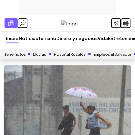
Inicio
Noticias
Turismo
Dinero y negocios
Vida
Entretenim
Terremotos
Lluvias
Hospital Rosales
Empleos El Salvador