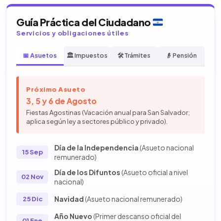
Guía Práctica del Ciudadano
Servicios y obligaciones útiles
📅 Asuetos
🏛️ Impuestos
🛠️ Trámites
👴 Pensión
Próximo Asueto
3, 5 y 6 de Agosto
Fiestas Agostinas (Vacación anual para San Salvador;
aplica según ley a sectores público y privado).
Día de la Independencia
(Asueto nacional
15 Sep
remunerado)
Día de los Difuntos
(Asueto oficial a nivel
02 Nov
nacional)
Navidad
(Asueto nacional remunerado)
25 Dic
Año Nuevo
(Primer descanso oficial del
01 Ene