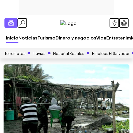
Inicio
Noticias
Turismo
Dinero y negocios
Vida
Entretenim
Terremotos
Lluvias
Hospital Rosales
Empleos El Salvador