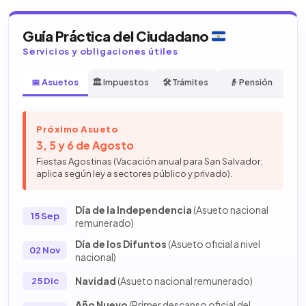
Guía Práctica del Ciudadano
Servicios y obligaciones útiles
📅 Asuetos
🏛️ Impuestos
🛠️ Trámites
👴 Pensión
Próximo Asueto
3, 5 y 6 de Agosto
Fiestas Agostinas (Vacación anual para San Salvador;
aplica según ley a sectores público y privado).
Día de la Independencia
(Asueto nacional
15 Sep
remunerado)
Día de los Difuntos
(Asueto oficial a nivel
02 Nov
nacional)
Navidad
(Asueto nacional remunerado)
25 Dic
Año Nuevo
(Primer descanso oficial del