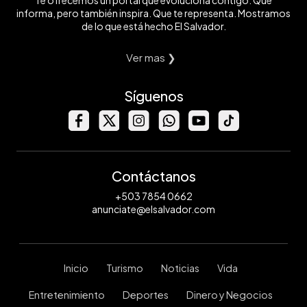
informa, pero también inspira. Que te representa. Mostramos
de lo que está hecho El Salvador.
Ver mas ❯
Síguenos
Contáctanos
+503 7854 0662
anunciate@elsalvador.com
Inicio
Turismo
Noticias
Vida
Entretenimiento
Deportes
Dinero y Negocios