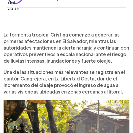
Resumen del artículo:
0:00
►
Las primeras afectaciones por la tormenta
Escuchar artículo
La tormenta tropical Cristina comenzó a generar las
tropical Cristina ya se registran en El Salvador. En
primeras afectaciones en El Salvador, mientras las
La Libertad Costa, varias familias fueron
autoridades mantienen la alerta naranja y continúan con
evacuadas luego de que el fuerte oleaje inundara
operativos preventivos a escala nacional ante el riesgo
viviendas en el cantón Cangrejera. Además, en
de lluvias intensas, inundaciones y fuerte oleaje.
Santiago Nonualco colapsó un muro que causó
daños en una casa, mientras que otras viviendas
Una de las situaciones más relevantes se registra en el
resultaron inundadas en Sonsonate y La Libertad.
cantón Cangrejera, en La Libertad Costa, donde el
Protección Civil mantiene la alerta naranja, 180
incremento del oleaje provocó el ingreso de agua a
albergues disponibles y monitoreo permanente
varias viviendas ubicadas en zonas cercanas al litoral.
en la costa. Las autoridades advierten que las
lluvias podrían intensificarse en las próximas horas
y piden a la población atender las
recomendaciones oficiales.