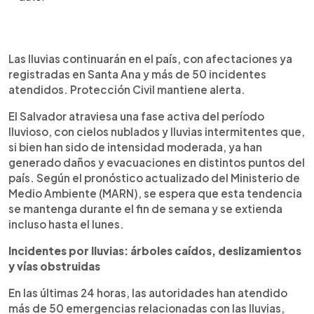
Resumen del artículo:
0:00
►
Las lluvias continuarán en El Salvador durante el fin
Escuchar artículo
Las lluvias continuarán en el país, con afectaciones ya
de semana y se extenderán hasta el lunes, según
registradas en Santa Ana y más de 50 incidentes
el MARN. Protección Civil reporta más de 50
atendidos. Protección Civil mantiene alerta.
emergencias en las últimas 24 horas, incluyendo
El Salvador atraviesa una fase activa del período
árboles caídos, deslizamientos y
desbordamientos de ríos. En Santa Ana, 11 familias
lluvioso, con cielos nublados y lluvias intermitentes que,
fueron evacuadas por riesgo de inundación y un
si bien han sido de intensidad moderada, ya han
albergue fue activado. Las autoridades piden a la
generado daños y evacuaciones en distintos puntos del
población no intervenir árboles caídos por riesgo
país. Según el pronóstico actualizado del Ministerio de
eléctrico y evitar botar basura para prevenir
Medio Ambiente (MARN), se espera que esta tendencia
anegamientos. Se mantiene la Alerta Estratificada
se mantenga durante el fin de semana y se extienda
y se recomienda estar atento a los canales
incluso hasta el lunes.
oficiales y reportar cualquier situación de riesgo.
Incidentes por lluvias: árboles caídos, deslizamientos
y vías obstruidas
En las últimas 24 horas, las autoridades han atendido
más de 50 emergencias relacionadas con las lluvias,