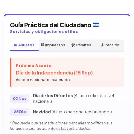
Guía Práctica del Ciudadano
Servicios y obligaciones útiles
📅 Asuetos
🏛️ Impuestos
🛠️ Trámites
👴 Pensión
Próximo Asueto
Día de la Independencia (15 Sep)
Asueto nacional remunerado.
Día de los Difuntos
(Asueto oficial a nivel
02 Nov
nacional.)
Navidad
(Asueto nacional remunerado.)
25 Dic
* Recuerde que las instituciones bancarias modifican sus
horarios o cierran durante estas festividades.