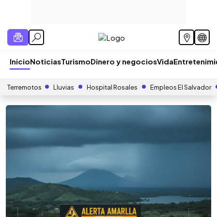
Inicio
Noticias
Turismo
Dinero y negocios
Vida
Entretenim
Terremotos
Lluvias
Hospital Rosales
Empleos El Salvador