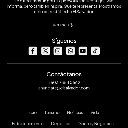
Te ofrecemos un portal que evoluciona contigo. Que
informa, pero también inspira. Que te representa. Mostramos
de lo que está hecho El Salvador.
Ver mas ❯
Síguenos
Contáctanos
+503 7854 0662
anunciate@elsalvador.com
Inicio
Turismo
Noticias
Vida
Entretenimiento
Deportes
Dinero y Negocios