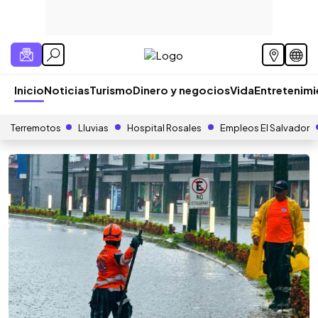
Inicio
Noticias
Turismo
Dinero y negocios
Vida
Entretenim
Terremotos
Lluvias
Hospital Rosales
Empleos El Salvador