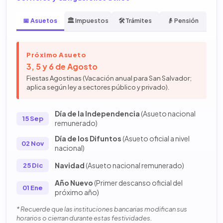
📅 Asuetos
🏛️ Impuestos
🛠️ Trámites
👴 Pensión
Próximo Asueto
3, 5 y 6 de Agosto
Fiestas Agostinas (Vacación anual para San Salvador;
aplica según ley a sectores público y privado).
Día de la Independencia
(Asueto nacional
15 Sep
remunerado)
Día de los Difuntos
(Asueto oficial a nivel
02 Nov
nacional)
Navidad
(Asueto nacional remunerado)
25 Dic
Año Nuevo
(Primer descanso oficial del
01 Ene
próximo año)
* Recuerde que las instituciones bancarias modifican sus
horarios o cierran durante estas festividades.