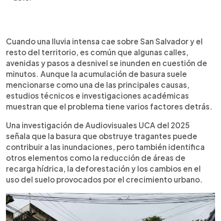
Resumen del artículo:
0:00
►
Las inundaciones recurrentes en San Salvador no
Escuchar artículo
Cuando una lluvia intensa cae sobre San Salvador y el
se explican únicamente por la acumulación de
resto del territorio, es común que algunas calles,
basura. Investigaciones de Audiovisuales UCA y
avenidas y pasos a desnivel se inunden en cuestión de
estudios técnicos del SNET y de IPGARAMSS
minutos. Aunque la acumulación de basura suele
señalan que factores como la urbanización, la
mencionarse como una de las principales causas,
reducción de áreas de infiltración, la
estudios técnicos e investigaciones académicas
impermeabilización del suelo y la capacidad de
muestran que el problema tiene varios factores detrás.
los sistemas de drenaje influyen en el problema.
Los documentos indican que el crecimiento de la
Una investigación de Audiovisuales UCA del 2025
ciudad ha reducido espacios donde el agua lluvia
señala que la basura que obstruye tragantes puede
podía filtrarse naturalmente, aumentando la
contribuir a las inundaciones, pero también identifica
escorrentía superficial. Además, la normativa
otros elementos como la reducción de áreas de
metropolitana reconoce la importancia de
recarga hídrica, la deforestación y los cambios en el
proteger áreas de recarga hídrica y promover
uso del suelo provocados por el crecimiento urbano.
medidas que favorezcan la infiltración del agua.