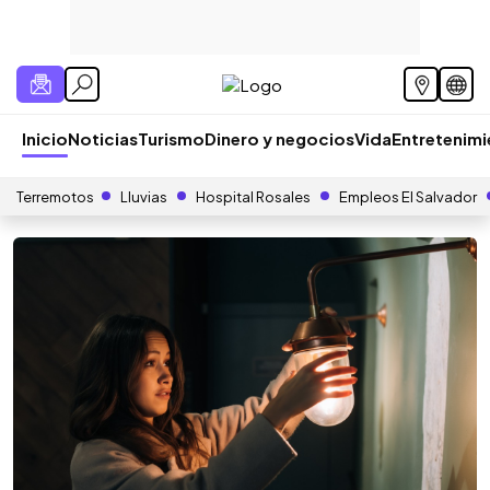
Inicio
Noticias
Turismo
Dinero y negocios
Vida
Entretenim
Terremotos
Lluvias
Hospital Rosales
Empleos El Salvador