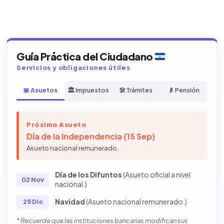
Guía Práctica del Ciudadano
Servicios y obligaciones útiles
📅 Asuetos
🏛️ Impuestos
🛠️ Trámites
👴 Pensión
Próximo Asueto
Día de la Independencia (15 Sep)
Asueto nacional remunerado.
Día de los Difuntos
(Asueto oficial a nivel
02 Nov
nacional.)
Navidad
(Asueto nacional remunerado.)
25 Dic
* Recuerde que las instituciones bancarias modifican sus