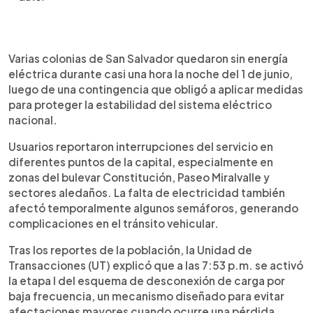
Resumen del artículo:
0:00
►
Varias colonias de San Salvador quedaron sin
Escuchar artículo
Varias colonias de San Salvador quedaron sin energía
energía eléctrica durante casi una hora la noche
eléctrica durante casi una hora la noche del 1 de junio,
del lunes 1 de junio. La Unidad de Transacciones
luego de una contingencia que obligó a aplicar medidas
(UT) informó que a las 7:53 p.m. activó un
para proteger la estabilidad del sistema eléctrico
esquema de desconexión de carga por baja
nacional.
frecuencia tras el disparo de 350 megavatios en
la planta Energía del Pacífico (EDP) y otro evento
Usuarios reportaron interrupciones del servicio en
en la interconexión México-Guatemala. La
diferentes puntos de la capital, especialmente en
situación provocó la desconexión temporal de 48
zonas del bulevar Constitución, Paseo Miralvalle y
MW de demanda en el país. El servicio fue
sectores aledaños. La falta de electricidad también
restablecido a las 8:51 p.m., según la institución.
afectó temporalmente algunos semáforos, generando
complicaciones en el tránsito vehicular.
Tras los reportes de la población, la Unidad de
Transacciones (UT) explicó que a las 7:53 p.m. se activó
la etapa I del esquema de desconexión de carga por
baja frecuencia, un mecanismo diseñado para evitar
afectaciones mayores cuando ocurre una pérdida