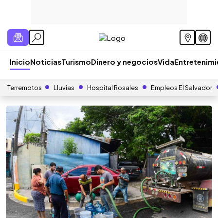
Inicio
Noticias
Turismo
Dinero y negocios
Vida
Entretenim
Terremotos
Lluvias
Hospital Rosales
Empleos El Salvador