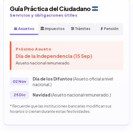
Guía Práctica del Ciudadano
Servicios y obligaciones útiles
📅 Asuetos
🏛️ Impuestos
🛠️ Trámites
👴 Pensión
Próximo Asueto
Día de la Independencia (15 Sep)
Asueto nacional remunerado.
Día de los Difuntos
(Asueto oficial a nivel
02 Nov
nacional.)
Navidad
(Asueto nacional remunerado.)
25 Dic
* Recuerde que las instituciones bancarias modifican sus
horarios o cierran durante estas festividades.