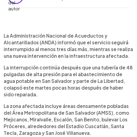
Resumen del artículo:
0:00
►
Una tubería de 48 pulgadas del Sistema Zona
Escuchar artículo
La Administración Nacional de Acueductos y
Norte colapsó horas después de ser reparada,
Alcantarillados (ANDA) informó que el servicio seguirá
dejando sin agua potable a varias zonas del Área
interrumpido al menos tres días más, mientras se realiza
Metropolitana de San Salvador y parte de La
una nueva intervención en la infraestructura afectada.
Libertad. ANDA informó que el
desabastecimiento se extenderá por al menos
La interrupción continúa después que una tubería de 48
tres días más mientras se realizan nuevas
pulgadas de alta presión para el abastecimiento de
reparaciones. Las zonas más afectadas incluyen
agua potable en San Salvador y parte de La Libertad,
Mejicanos, Miralvalle, Escalón, San Benito, bulevar
colapsó este martes pocas horas después de haber
Los Próceres, alrededores del Estadio Cuscatlán,
sido reparada.
Santa Tecla, Zaragoza y San José Villanueva. En
medio de la crisis, Dagoberto Arévalo fue
La zona afectada incluye áreas densamente pobladas
juramentado como nuevo presidente de ANDA,
del Área Metropolitana de San Salvador (AMSS), como
enfrentando su primer reto al frente de la
Mejicanos, Miralvalle, Escalón, San Benito, bulevar Los
institución.
Próceres, alrededores del Estadio Cuscatlán, Santa
Tecla, Zaragoza y San José Villanueva.