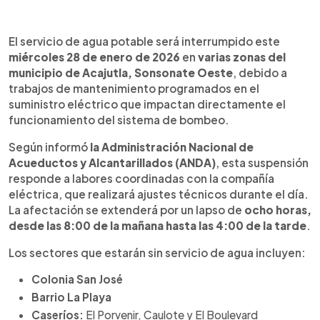
Resumen del artículo:
0:00
►
Este miércoles 28 de enero de 2026, ANDA
Escuchar artículo
El servicio de agua potable será interrumpido este
suspenderá el servicio de agua potable en
miércoles 28 de enero de 2026
en
varias zonas del
sectores del municipio de Acajutla, Sonsonate
municipio de Acajutla, Sonsonate Oeste
, debido a
Oeste, debido a trabajos de mantenimiento en el
trabajos de mantenimiento programados en el
suministro eléctrico. La interrupción será de 8:00
suministro eléctrico que impactan directamente el
a.m. a 4:00 p.m. y afectará la colonia San José,
funcionamiento del sistema de bombeo.
barrio La Playa y los caseríos El Porvenir, Caulote y
El Boulevard. El servicio se restablecerá una vez
Según informó
la Administración Nacional de
vuelva la energía eléctrica. Se recomienda a los
Acueductos y Alcantarillados (ANDA)
, esta suspensión
usuarios tomar precauciones. Para consultas,
responde a labores coordinadas con la compañía
ANDA habilita el call center 915 y el WhatsApp
eléctrica, que realizará ajustes técnicos durante el día.
7838-1462. Agradecen la comprensión de los
La afectación se extenderá por un lapso de
ocho horas,
habitantes de la zona.
desde las 8:00 de la mañana hasta las 4:00 de la tarde
.
Los sectores que estarán sin servicio de agua incluyen:
Colonia San José
Barrio La Playa
Caseríos:
El Porvenir, Caulote y El Boulevard