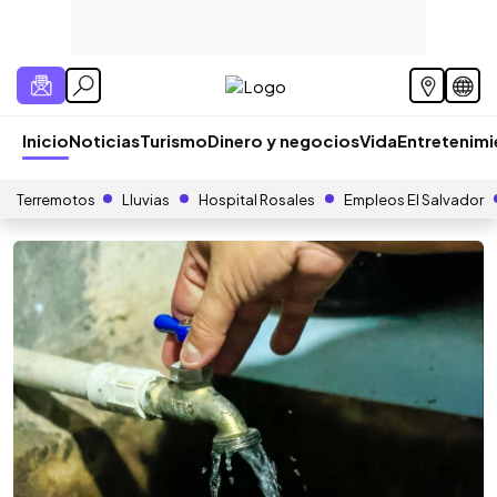
Inicio
Noticias
Turismo
Dinero y negocios
Vida
Entretenim
Terremotos
Lluvias
Hospital Rosales
Empleos El Salvador